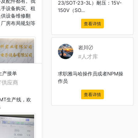
备及配件都有。我
23/SOT-23-3L）耐压：15V-
二手设备购买、租
150V（SO...
提供设备维修翻
，厂房布局规划等
查看详情
看详情
岩川〄
#人才库
生产接单
求职雅马哈操作员或者NPM操
作员
看详情
MT供应商
查看详情
MT生产线，欢
单