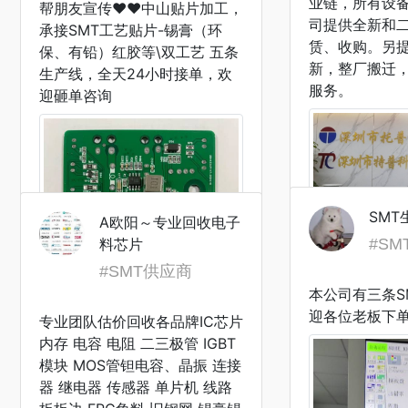
业链，所有设
帮朋友宣传♥♥中山贴片加工，
司提供全新和
承接SMT工艺贴片-锡膏（环
赁、收购。另
保、有铅）红胶等\双工艺 五条
新，整厂搬迁
生产线，全天24小时接单，欢
服务。
查
迎砸单咨询
SMT
A欧阳～专业回收电子
查
料芯片
#S
#SMT供应商
本公司有三条S
迎各位老板下
专业团队估价回收各品牌IC芯片
内存 电容 电阻 二三极管 IGBT
模块 MOS管钽电容、晶振 连接
器 继电器 传感器 单片机 线路