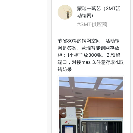
蒙瑞—葛艺（SMT活
动钢网)
#SMT供应商
查看详情
节省80%的钢网空间，活动钢
网是答案。蒙瑞智能钢网存放
柜：1个柜子放300张。2.预留
端口，对接mes 3.任意存取4.取
错防呆