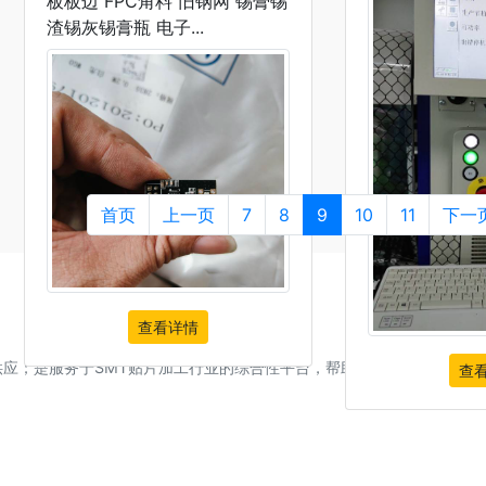
板板边 FPC角料 旧钢网 锡膏锡
查看详情
渣锡灰锡膏瓶 电子...
首页
上一页
7
8
9
10
11
下一
查看详情
供应；是服务于SMT贴片加工行业的综合性平台，帮助SMT贴片外发找到
查