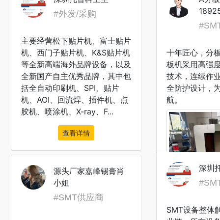
1892
#外发/采购
#S
主要经营松下贴片机、富士贴片
机、西门子贴片机、K&S贴片机
十年匠心，分
等全新高端海外品牌设备，以及
板机采用高强
全新国产自主优秀品牌，其中包
技术，连续作
括全自动印刷机、SPI、贴片
全防护设计，
机、AOI、回流焊、插件机、点
航。
胶机、喷涂机、X-ray、F...
查看详情
深圳
源头厂家嘉峰锡膏肖
小姐
#S
#SMT供应商
SMT设备整体