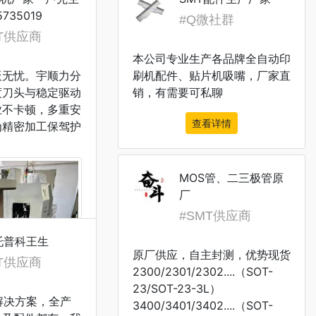
5735019
#Q微社群
MT供应商
本公司专业生产各品牌全自动印
板无忧。宇顺力分
刷机配件、贴片机吸嘴，厂家直
度刀头与稳定驱动
销，有需要可私聊
业不卡顿，多重安
查看详情
为精密加工保驾护
MOS管、二三极管原
厂
#SMT供应商
托普科王生
原厂供应，自主封测，优势现货
MT供应商
2300/2301/2302....（SOT-
23/SOT-23-3L）
解决方案，全产
3400/3401/3402....（SOT-