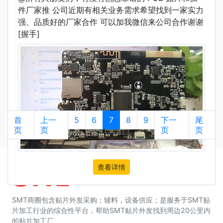
件厂家推 公司近期有相关业务需求希望找到一家实力
强、品质好的厂家合作 可以加我微信来公司合作谢谢
[握手]
查看详情
首
上一
5
6
7
8
9
下一
尾
页
页
页
页
查看详情
SMT商圈包含贴片外发采购；辅料，设备供应；是服务于SMT贴
片加工行业的综合性平台，帮助SMT贴片外发找到周边20公里内
的贴片加工厂