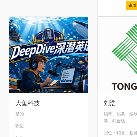
查看
大鱼科技
刘浩
是的
锡膏、锡条、锡
漆、间合线
职位：
职位：销售工程