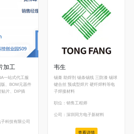
片加工
韦生
BA一站式代工服
锡膏 助焊剂 锡条锡线 三防漆 锡球
制版、BOM元器件
键合丝 预成型焊片 硬纤焊料等电
贴片、DIP插
子焊接材料
职位：销售工程师
公司：深圳同方电子新材料
电子科技有限公司
查看详情