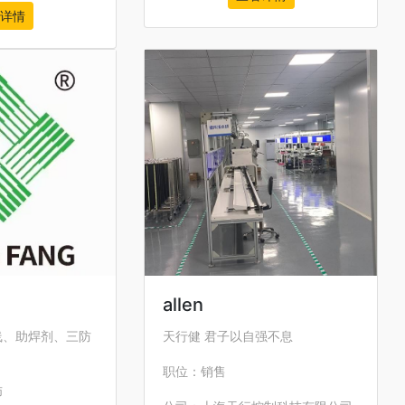
详情
allen
线、助焊剂、三防
天行健 君子以自强不息
职位：销售
师